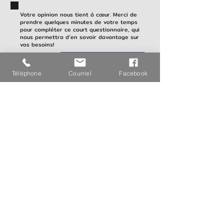
Votre opinion nous tient à cœur. Merci de
prendre quelques minutes de votre temps
pour compléter ce court questionnaire, qui
nous permettra d’en savoir davantage sur
vos besoins!
Sondage satisfaction clientèle
Téléphone
Courriel
Facebook
Votre opinion en tant que médecin
prescripteur est extrêmement importante
pour nous, et vos retours nous
permettront d'identifier les domaines où
nous excellons et ceux où des
améliorations sont nécessaires.
Sondage médecins prescripteurs
Accueil
Clinique Radiologique St-Louis