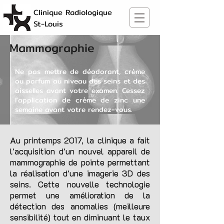
Clinique Radiologique
St-Louis
Mammographie
Ne pas mettre de déodorant, crème
ou parfum au niveau des seins et des
aisselles avant votre examen. Cessez
l'application de crème de zinc une
semaine avant votre rendez-vous.
Au printemps 2017, la clinique a fait
l'acquisition d'un nouvel appareil de
mammographie de pointe permettant
la réalisation d'une imagerie 3D des
seins. Cette nouvelle technologie
permet une amélioration de la
détection des anomalies (meilleure
sensibilité) tout en diminuant le taux