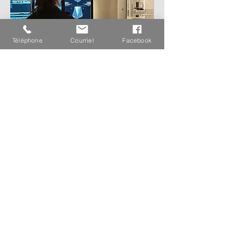
Téléphone
Courriel
Facebook
Réduire la consommation de café, thé,
chocolat et liqueur brune durant les
deux semaines précédant l'examen,
contribue à diminuer la sensibilité des
seins.
Pour plus d'informations,
visitez le site du
PQDCS